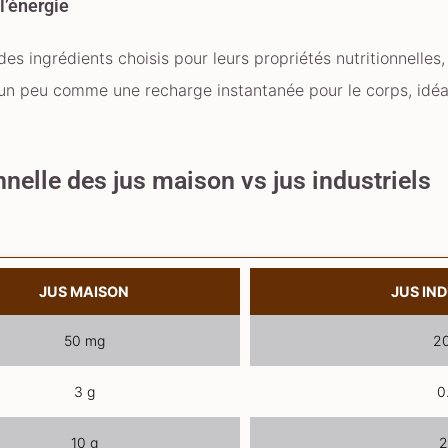
l’énergie
des ingrédients choisis pour leurs propriétés nutritionnelles,
t un peu comme une recharge instantanée pour le corps, idéal
nnelle des jus maison vs jus industriels
JUS MAISON
JUS IN
50 mg
2
3 g
0
10 g
2