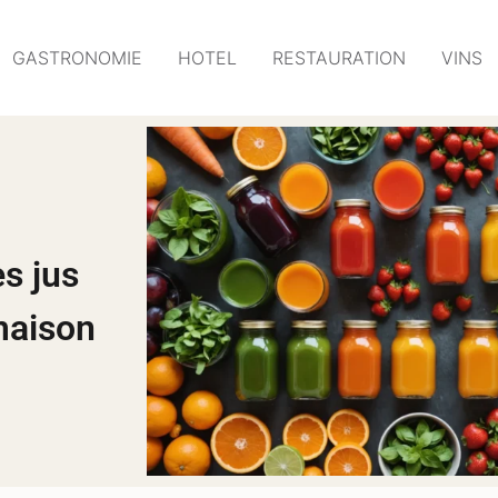
GASTRONOMIE
HOTEL
RESTAURATION
VINS
es jus
maison