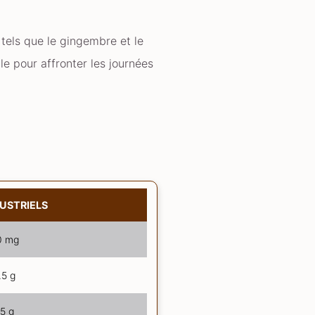
 tels que le gingembre et le
e pour affronter les journées
DUSTRIELS
0 mg
.5 g
5 g