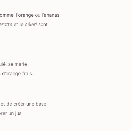
pomme
, l’
orange
ou l’
ananas
arotte
et le
céleri
sont
lé, se marie
 d’orange frais.
met de créer une base
rer un jus.