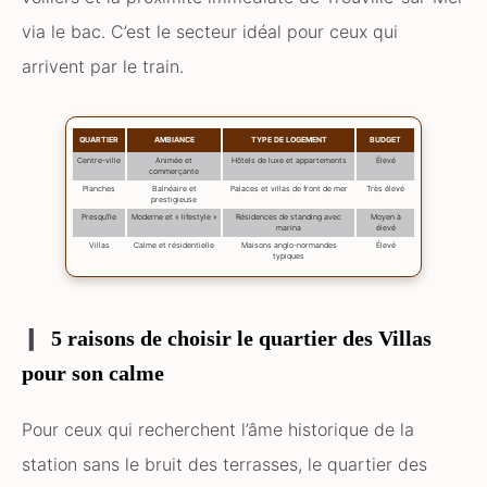
via le bac. C’est le secteur idéal pour ceux qui
arrivent par le train.
QUARTIER
AMBIANCE
TYPE DE LOGEMENT
BUDGET
Centre-ville
Animée et
Hôtels de luxe et appartements
Élevé
commerçante
Planches
Balnéaire et
Palaces et villas de front de mer
Très élevé
prestigieuse
Presqu’île
Moderne et « lifestyle »
Résidences de standing avec
Moyen à
marina
élevé
Villas
Calme et résidentielle
Maisons anglo-normandes
Élevé
typiques
5 raisons de choisir le quartier des Villas
pour son calme
Pour ceux qui recherchent l’âme historique de la
station sans le bruit des terrasses, le quartier des