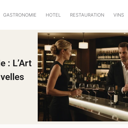
GASTRONOMIE
HOTEL
RESTAURATION
VINS
 : L’Art
velles